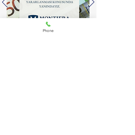
Phone
Geleceğinizi Profesyonel Ellere
Emanet Edin
Uluslararası eğitim ve yaşam
hedeflerinizi şansa bırakmayın.
Montiera Consultancy ile yalnızca bir